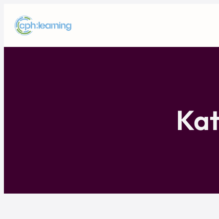
Spring
til
indhold
Kat