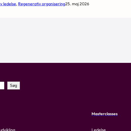
v ledelse
, 
Regenerativ organisering
25. maj 2026
Søg
Masterclasses
udvikling
Ledelse