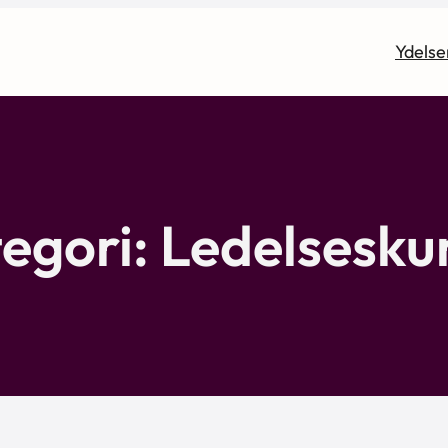
Ydelse
egori:
Ledelsesku