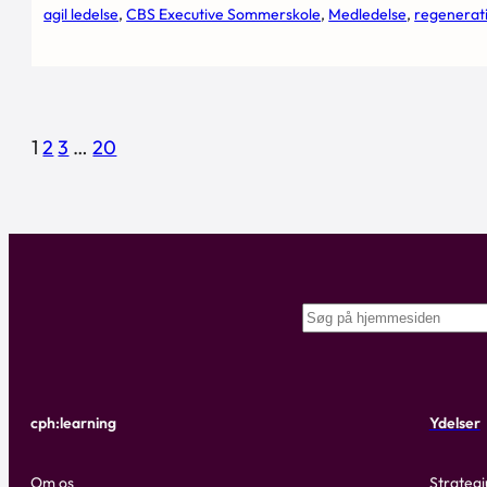
agil ledelse
, 
CBS Executive Sommerskole
, 
Medledelse
, 
regenerati
1
2
3
…
20
Search
cph:learning
Ydelser
Om os
Strategi