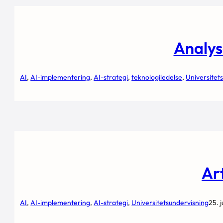
Analys
AI
, 
AI-implementering
, 
AI-strategi
, 
teknologiledelse
, 
Universitet
Art
AI
, 
AI-implementering
, 
AI-strategi
, 
Universitetsundervisning
25. 