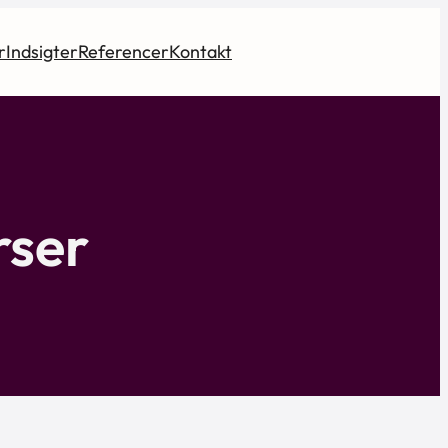
r
Indsigter
Referencer
Kontakt
rser