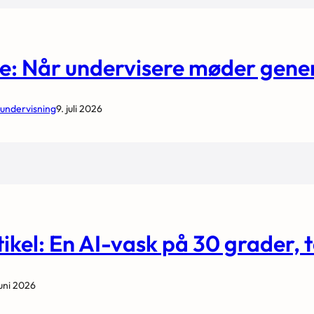
e: Når undervisere møder gener
sundervisning
9. juli 2026
ikel: En AI-vask på 30 grader, 
juni 2026