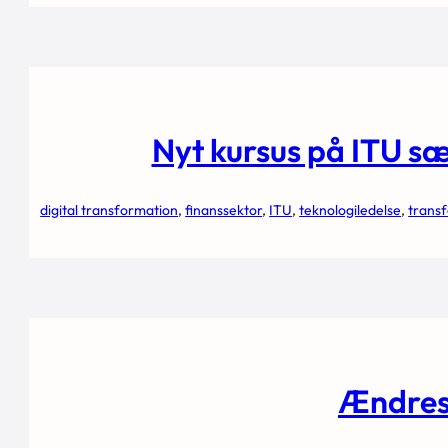
Nyt kursus på ITU sæ
digital transformation
, 
finanssektor
, 
ITU
, 
teknologiledelse
, 
trans
Ændres 