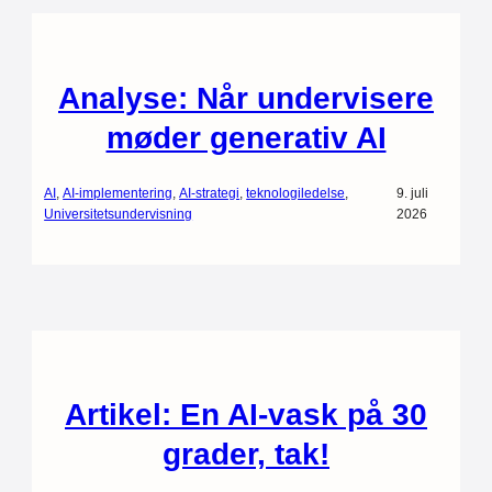
Analyse: Når undervisere
møder generativ AI
AI
, 
AI-implementering
, 
AI-strategi
, 
teknologiledelse
, 
9. juli
Universitetsundervisning
2026
Artikel: En AI-vask på 30
grader, tak!