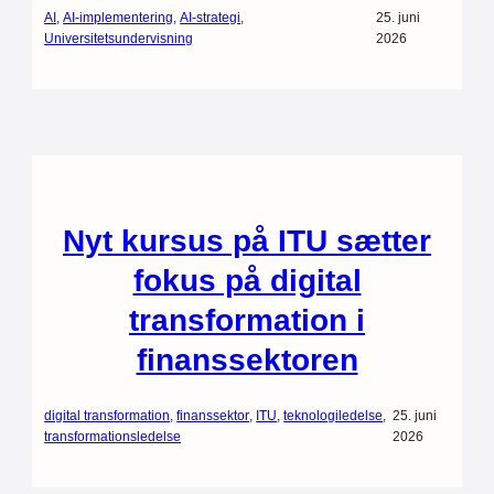
AI
, 
AI-implementering
, 
AI-strategi
, 
25. juni
Universitetsundervisning
2026
Nyt kursus på ITU sætter
fokus på digital
transformation i
finanssektoren
digital transformation
, 
finanssektor
, 
ITU
, 
teknologiledelse
, 
25. juni
transformationsledelse
2026