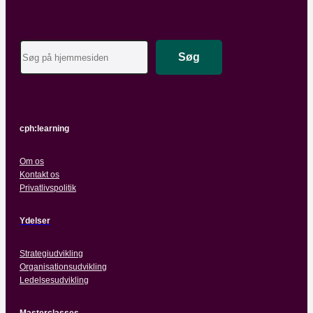
Search
Søg
cph:learning
Om os
Kontakt os
Privatlivspolitik
Ydelser
Strategiudvikling
Organisationsudvikling
Ledelsesudvikling